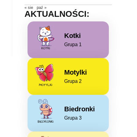
« sie
paź »
AKTUALNOŚCI:
Kotki
Grupa 1
Motylki
Grupa 2
Biedronki
Grupa 3