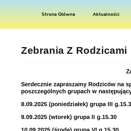
do
treści
Strona Główna
Aktualności
Zebrania Z Rodzicami
Z
Serdecznie zapraszamy Rodziców na sp
poszczególnych grupach w następując
8.09.2025 (poniedziałek) grupa III
g.15.
9.09.2025 (wtorek) grupa II
g.15.30
10.09.2025 (środa) grupa VI
g.15.30