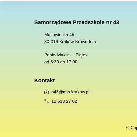
Samorządowe Przedszkole nr 43
Mazowiecka 45
30-019 K
raków-Krowodrza
Poniedziałek — Piątek
od 6:30 do 17:00
Kontakt
p43@mjo.krakow.pl
12 633 27 62
© Cop