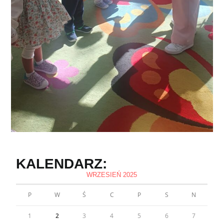
KALENDARZ:
WRZESIEŃ 2025
P
W
Ś
C
P
S
N
1
2
3
4
5
6
7