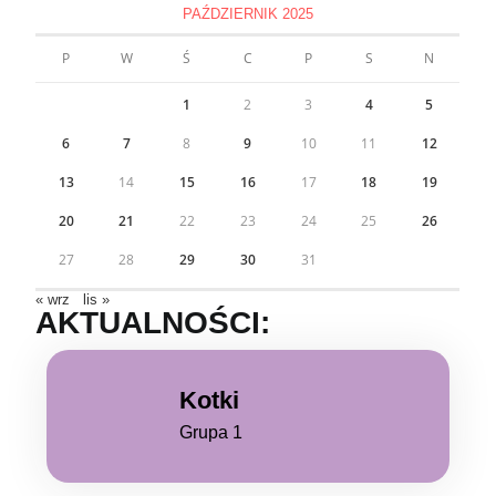
PAŹDZIERNIK 2025
P
W
Ś
C
P
S
N
1
2
3
4
5
6
7
8
9
10
11
12
13
14
15
16
17
18
19
20
21
22
23
24
25
26
27
28
29
30
31
« wrz
lis »
AKTUALNOŚCI:
Kotki
Grupa 1