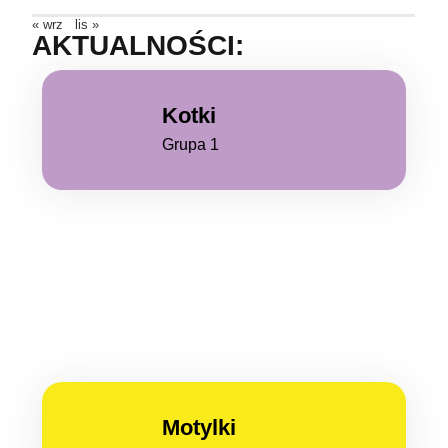
« wrz
lis »
AKTUALNOŚCI:
Kotki
Grupa 1
Motylki