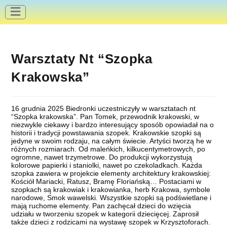
do
treści
Warsztaty Nt “Szopka
Krakowska”
16 grudnia 2025 Biedronki uczestniczyły w warsztatach nt
“Szopka krakowska”. Pan Tomek, przewodnik krakowski, w
niezwykle ciekawy i bardzo interesujący sposób opowiadał na o
historii i tradycji powstawania szopek. Krakowskie szopki są
jedyne w swoim rodzaju, na całym świecie. Artyści tworzą he w
różnych rozmiarach. Od maleńkich, kilkucentymetrowych, po
ogromne, nawet trzymetrowe. Do produkcji wykorzystują
kolorowe papierki i staniolki, nawet po czekoladkach. Każda
szopka zawiera w projekcie elementy architektury krakowskiej:
Kościół Mariacki, Ratusz, Bramę Floriańską… Postaciami w
szopkach są krakowiak i krakowianka, herb Krakowa, symbole
narodowe, Smok wawelski. Wszystkie szopki są podświetlane i
mają ruchome elementy. Pan zachęcał dzieci do wzięcia
udziału w tworzeniu szopek w kategorii dziecięcej. Zaprosił
także dzieci z rodzicami na wystawę szopek w Krzysztoforach.