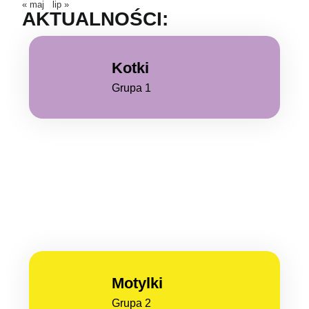
« maj
lip »
AKTUALNOŚCI:
Kotki
Grupa 1
Motylki
Grupa 2