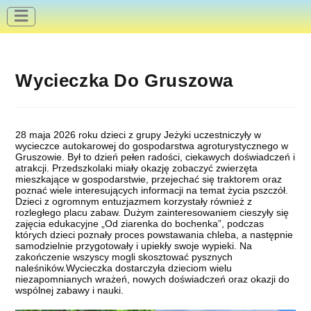
do
treści
Wycieczka Do Gruszowa
28 maja 2026 roku dzieci z grupy Jeżyki uczestniczyły w
wycieczce autokarowej do gospodarstwa agroturystycznego w
Gruszowie. Był to dzień pełen radości, ciekawych doświadczeń i
atrakcji. Przedszkolaki miały okazję zobaczyć zwierzęta
mieszkające w gospodarstwie, przejechać się traktorem oraz
poznać wiele interesujących informacji na temat życia pszczół.
Dzieci z ogromnym entuzjazmem korzystały również z
rozległego placu zabaw. Dużym zainteresowaniem cieszyły się
zajęcia edukacyjne „Od ziarenka do bochenka”, podczas
których dzieci poznały proces powstawania chleba, a następnie
samodzielnie przygotowały i upiekły swoje wypieki. Na
zakończenie wszyscy mogli skosztować pysznych
naleśników.Wycieczka dostarczyła dzieciom wielu
niezapomnianych wrażeń, nowych doświadczeń oraz okazji do
wspólnej zabawy i nauki.