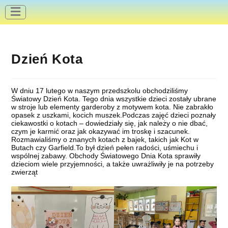
do
treści
Dzień Kota
W dniu 17 lutego w naszym przedszkolu obchodziliśmy
Światowy Dzień Kota. Tego dnia wszystkie dzieci zostały ubrane
w stroje lub elementy garderoby z motywem kota. Nie zabrakło
opasek z uszkami, kocich muszek.Podczas zajęć dzieci poznały
ciekawostki o kotach – dowiedziały się, jak należy o nie dbać,
czym je karmić oraz jak okazywać im troskę i szacunek.
Rozmawialiśmy o znanych kotach z bajek, takich jak Kot w
Butach czy Garfield.To był dzień pełen radości, uśmiechu i
wspólnej zabawy. Obchody Światowego Dnia Kota sprawiły
dzieciom wiele przyjemności, a także uwrażliwiły je na potrzeby
zwierząt