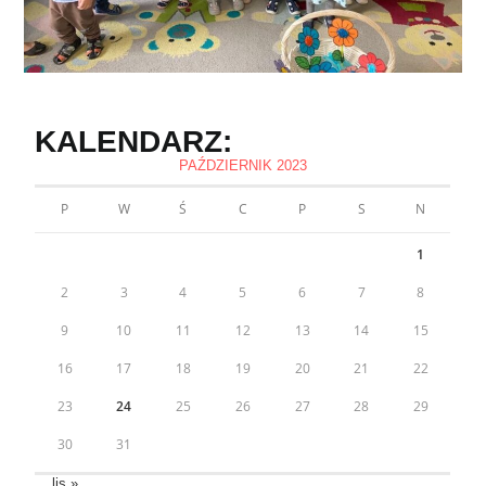
KALENDARZ:
PAŹDZIERNIK 2023
P
W
Ś
C
P
S
N
1
2
3
4
5
6
7
8
9
10
11
12
13
14
15
16
17
18
19
20
21
22
23
24
25
26
27
28
29
30
31
lis »