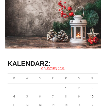
KALENDARZ:
GRUDZIEŃ 2023
P
W
Ś
C
P
S
N
1
2
3
4
5
6
7
8
9
10
11
12
13
14
15
16
17