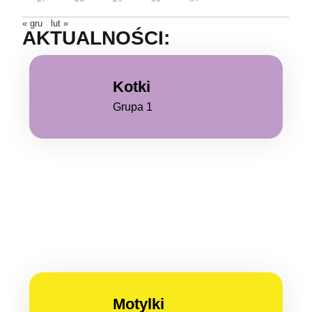
« gru
lut »
AKTUALNOŚCI:
Kotki
Grupa 1
Motylki