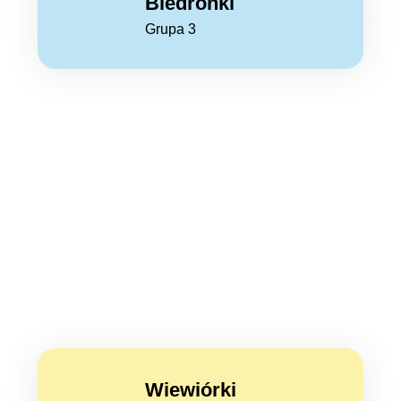
Biedronki
Grupa 3
Wiewiórki