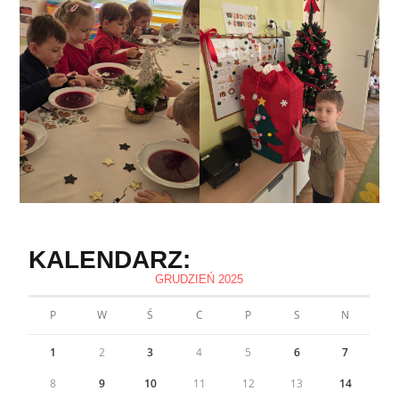
KALENDARZ:
GRUDZIEŃ 2025
P
W
Ś
C
P
S
N
1
2
3
4
5
6
7
8
9
10
11
12
13
14